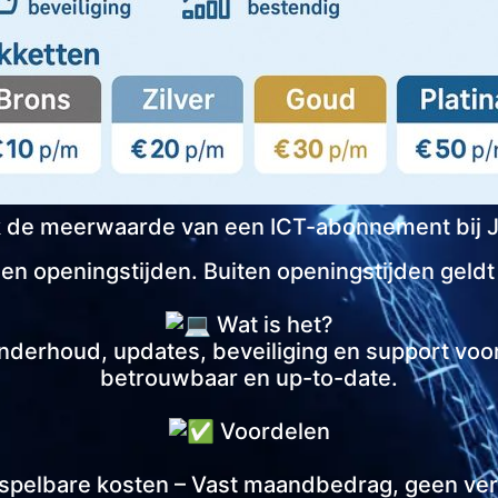
 de meerwaarde van een ICT-abonnement bij J
nen openingstijden. Buiten openingstijden geldt
Wat is het?
derhoud, updates, beveiliging en support voor e
betrouwbaar en up-to-date.
Voordelen
pelbare kosten – Vast maandbedrag, geen ver