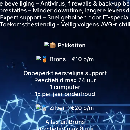
 beveiliging – Antivirus, firewalls & back-up 
prestaties – Minder downtime, langere levensdu
Expert support – Snel geholpen door IT-special
Toekomstbestendig – Veilig volgens AVG-richtl
Pakketten
Brons – €10 p/m
Onbeperkt eerstelijns support
Reactietijd max 24 uur
1 computer
1x per jaar onderhoud
Zilver – €20 p/m
Alles uit Brons
Reactietijd max 8 uur