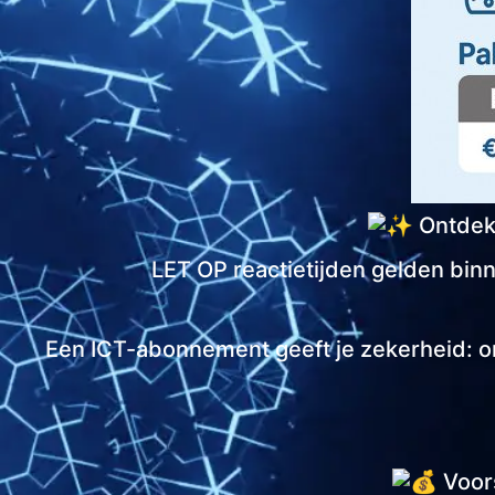
Ontdek
LET OP reactietijden gelden bin
Een ICT-abonnement geeft je zekerheid: on
Voors