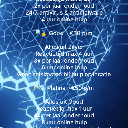
2x per jaar onderhoud
24/7 antivirus & antimalware
4 uur online hulp
Goud – €30 p/m
Alles uit Zilver
Reactietijd max 4 uur
3x per jaar onderhoud
6 uur online hulp
Geen reiskosten bij hulp op locatie
Platina – €50 p/m
Alles uit Goud
Reactietijd max 1 uur
4x per jaar onderhoud
8 uur online hulp