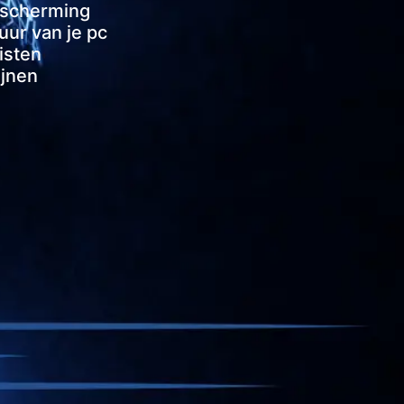
bescherming
ur van je pc
isten
ijnen